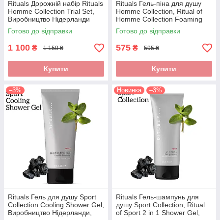
Rituals Дорожній набір Rituals
Rituals Гель-піна для душу
Homme Collection Trial Set,
Homme Collection, Ritual of
Виробництво Нідерланди
Homme Collection Foaming
Shower Gel, Нідерланди,
Готово до відправки
Готово до відправки
Об'єм: 200 мл
1 100
575
₴
₴
1 150 ₴
595 ₴
Купити
Купити
–3%
Новинка
–3%
Rituals Гель для душу Sport
Rituals Гель-шампунь для
Collection Cooling Shower Gel,
душу Sport Collection, Ritual
Виробництво Нідерланди,
of Sport 2 in 1 Shower Gel,