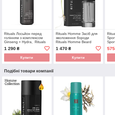
Rituals Лосьйон перед
Rituals Homme Засіб для
Ritu
голінням з комплексом
зволоження бороди
Sport
Ginseng + Hydra, Rituals
Rituals Homme Beard
Spor
of Homme Shaving Lotion.
Hydrator Производство
Ніде
1 290
1 470
575
₴
₴
120 мл. Нідерланди
Нидерланды Об'єм: 30 мл
мл
Купити
Купити
Подібні товари компанії