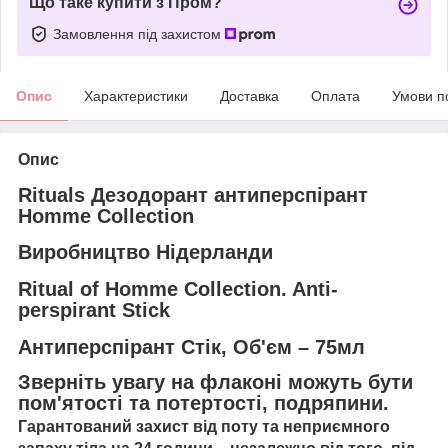
Що таке купити з Пром?
Замовлення під захистом
Опис
Характеристики
Доставка
Оплата
Умови п
Опис
Rituals Дезодорант антиперспірант
Homme Collection
Виробництво Нідерланди
Ritual of Homme Collection. Anti-
perspirant Stick
Антиперспірант Стік, Об'єм – 75мл
Зверніть увагу на флаконі можуть бути
пом'ятості та потертості, подряпини.
Гарантований захист від поту та неприємного