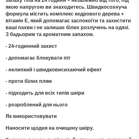
запаху тіла на 24 години – незалежно від того, під
якою напругою ви знаходитесь. Швидкосохнуча
формула містить комплекс кедрового дерева +
вітамін Е, який допомагає заспокоїти та захистити
ваші пахви і не залишає білих розлучень на одязі.
З бадьорим та ароматним запахом.
- 24-годинний захист
- допомагає блокувати піт
- нелипкий і швидковисихаючий ефект
- проти білих плям
- підходить для всіх типів шкіри
- розроблений для нього
Як використовувати
Наносити щодня на очищену шкіру.