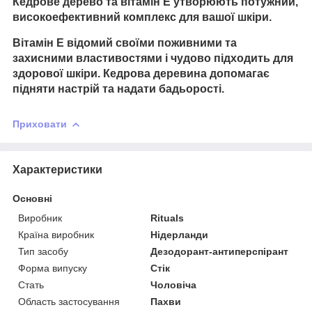
Кедрове дерево та вітамін Е утворюють потужний,
високоефективний комплекс для вашої шкіри.
Вітамін Е відомий своїми поживними та
захисними властивостями і чудово підходить для
здорової шкіри. Кедрова деревина допомагає
підняти настрій та надати бадьорості.
Приховати
Характеристики
Основні
Виробник
Rituals
Країна виробник
Нідерланди
Тип засобу
Дезодорант-антиперспірант
Форма випуску
Стік
Стать
Чоловіча
Область застосування
Пахви