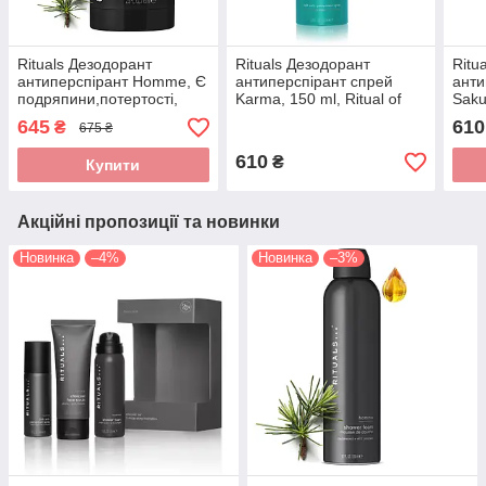
Rituals Дезодорант
Rituals Дезодорант
Ritu
антиперспірант Homme, Є
антиперспірант спрей
анти
подряпини,потертості,
Karma, 150 ml, Ritual of
Saku
Ritual of Homme, Anti-
Karma Anti-perspirant
Saku
645
610
₴
675 ₴
perspirant Stick, 75 мл,
Spray, можуть бути
Spra
Нідерланди
пом'ятості, Нідерланди
610
₴
Купити
Акційні пропозиції та новинки
Новинка
–4%
Новинка
–3%