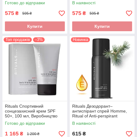
Об'єм: 200 мл
Нідерланди, Об'єм: 200 мл
Готово до відправки
В наявності
575
575
₴
₴
595 ₴
595 ₴
Купити
Купити
Топ продажів
–3%
Новинка
Rituals Спортивний
Rituals Дезодорант–
сонцезахисний крем SPF
антиспірант спрей Homme,
50+, 100 мл, Виробництво
Ritual of Anti-perspirant
Нідерланди
Spray Homme, Нідерланди,
Готово до відправки
В наявності
150 мл
1 165
615
₴
₴
1 200 ₴