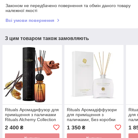
Законом не передбачено повернення та обмін даного товару
належної якості
Всі умови повернення
З цим товаром також замовляють
Rituals Аромадифузор для
Rituals Аромадіффузори
Ritu
приміщення з паличками
для приміщення з
для 
Rituals Alchemy Collection
паличками, Без коробки
пали
Fragrance Sticks
Rituals of Savage Garden
Ayur
2 400
1 350
1 8
₴
₴
Нідерланди, 300 мл.
Fragrance Sticks,
Ніде
Нідерланди, 100 мл