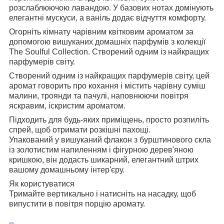
розслаблюючою лавандою. У базових нотах домінують
елегантні мускуси, а ваніль додає відчуття комфорту.
Огорніть кімнату чарівним квітковим ароматом за
допомогою вишуканих домашніх парфумів з колекції
The Soulful Collection. Створений одним із найкращих
парфумерів світу.
Створений одним із найкращих парфумерів світу, цей
аромат говорить про кохання і містить чарівну суміш
малини, троянди та пачулі, наповнюючи повітря
яскравим, іскристим ароматом.
Підходить для будь-яких приміщень, просто розпиліть
спрей, щоб отримати розкішні пахощі.
Упакований у вишуканий флакон з бурштинового скла
із золотистим напиленням і фігурною дерев'яною
кришкою, він додасть шикарний, елегантний штрих
вашому домашньому інтер'єру.
Як користуватися
Тримайте вертикально і натисніть на насадку, щоб
випустити в повітря порцію аромату.