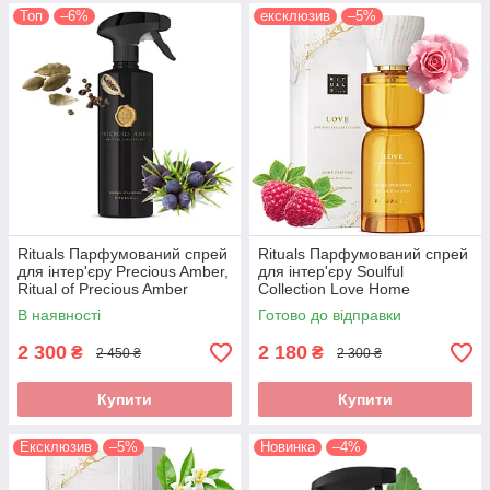
Топ
–6%
ексклюзив
–5%
Rituals Парфумований спрей
Rituals Парфумований спрей
для інтер'єру Precious Amber,
для інтер'єру Soulful
Ritual of Precious Amber
Collection Love Home
Parfum d'interieur,
Perfume, Нідерланди, 200мл
В наявності
Готово до відправки
Нідерланди, 500 мл
2 300
2 180
₴
₴
2 450 ₴
2 300 ₴
Купити
Купити
Ексклюзив
–5%
Новинка
–4%