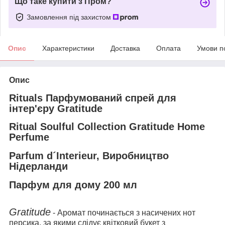
Що таке купити з Пром?
Замовлення під захистом
Опис
Характеристики
Доставка
Оплата
Умови п
Опис
Rituals Парфумований спрей для
інтер'єру Gratitude
Ritual Soulful Collection Gratitude Home
Perfume
Parfum d´Interieur, Виробництво
Нідерланди
Парфум для дому 200 мл
Gratitude
- Аромат починається з насичених нот
персика, за якими слідує квітковий букет з