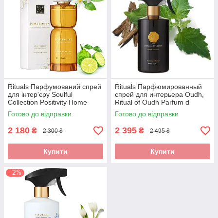
Rituals Парфумований спрей
Rituals Парфюмированный
для інтер'єру Soulful
спрей для интерьера Oudh,
Collection Positivity Home
Ritual of Oudh Parfum d
Perfume Нідерланди, 200мл
´Interieur, Нідерланди, 500 мл
Готово до відправки
Готово до відправки
2 180
2 395
₴
₴
2 300 ₴
2 495 ₴
Купити
Купити
–2%