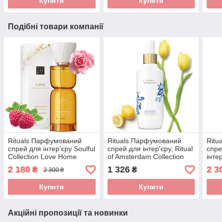
Купити
Купити
Подібні товари компанії
Rituals Парфумований
Rituals Парфумований
Ritu
спрей для інтер'єру Soulful
спрей для інтер'єру, Ritual
спре
Collection Love Home
of Amsterdam Collection
інте
Perfume, Нідерланди,
Perfume d'Interior,
Ritu
2 180
1 326
2 3
₴
₴
2 300 ₴
200мл
Нідерланди, 200 мл
Parfu
Ніде
Купити
Купити
Акційні пропозиції та новинки