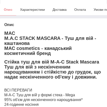
Опис
Характеристики
Доставка
Оплата
Умови п
Опис
MAC
M.A.C STACK MASCARA - Туш для вій -
каштанова
MAC cosmetics - канадський
косметичний бренд
Стійка туш для вій M-A-C Stack Mascara
Туш для вій з нескінченним
нарощуванням і стійкістю до грудок, що
надає нескінченного об'єму і довжини.
ВСІ ПЕРЕВАГИ
M-A-C Туш для вій у формі стека - Mega
95% об'єм для нескінченного нарощування*
24-годинне носіння