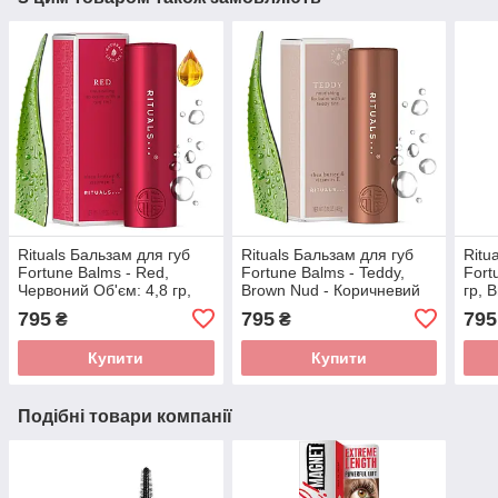
Rituals Бальзам для губ
Rituals Бальзам для губ
Ritu
Fortune Balms - Red,
Fortune Balms - Teddy,
Fort
Червоний Об'єм: 4,8 гр,
Brown Nud - Коричневий
гр, 
Виробництво Нідерланди
Нюд Об'єм: 4,8 гр,
Нід
795
795
795
₴
₴
Виробництво Нідерланди
Купити
Купити
Подібні товари компанії