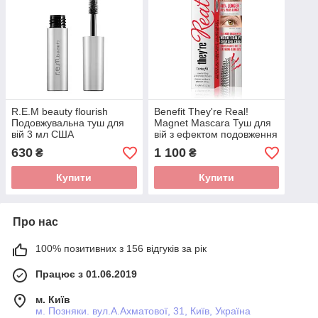
R.E.M beauty flourish
Benefit They're Real!
Подовжувальна туш для
Magnet Mascara Туш для
вій 3 мл США
вій з ефектом подовження
9g
630
1 100
₴
₴
Купити
Купити
Про нас
100% позитивних з 156 відгуків за рік
Працює з 01.06.2019
м. Київ
м. Позняки. вул.А.Ахматової, 31, Київ, Україна