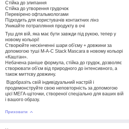
Стійка до злипання
Стійка до утворення грудочок
Перевірено офтальмологами
Підходить для користувачів контактних лінз
Уникайте потрапляння продукту в очі
Туш для вій, яка має бути завжди під рукою, тепер у
новому кольорі!
Створюйте нескінченні шари об'єму + довжини за
допомогою туші M-A-C Stack Mascara в новому кольорі
«Каштан».
Небачена раніше формула, стійка до грудок, дозволяє
створювати об'єм від природного до інтенсивного, а
також миттєву довжину.
Відобразіть свій індивідуальний настрій і
продемонструйте свою неповторність за допомогою
цієї МЕГА-щіточки, створеної спеціально для ваших вій
і вашого образу.
Приховати