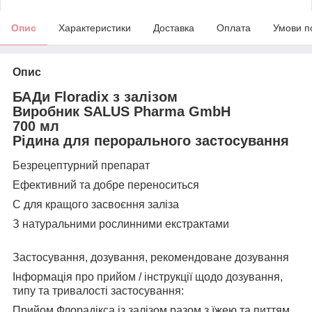
Опис
Характеристики
Доставка
Оплата
Умови п
Опис
БАДи Floradix з залізом
Виробник SALUS Pharma GmbH
700 мл
Рідина для перорального застосування
Безрецептурний препарат
Ефективний та добре переноситься
С для кращого засвоєння заліза
З натуральними рослинними екстрактами
Застосування, дозування, рекомендоване дозування
Інформація про прийом / інструкції щодо дозування,
типу та тривалості застосування:
Прийом Флорадікса із залізом разом з їжею та питтям