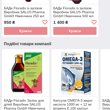
БАДи Floradix із залізом
БАДи Floradix із залізом
Виробник SALUS Pharma
Виробник SALUS Pharma
GmbH Німеччина 250 мл
GmbH Німеччина 500 мл
950
1 400
₴
₴
Купити
Купити
Подібні товари компанії
БАДи Floradix Залізо для
Капсули ОМЕГА-3 жирні
БАДи
дітей Виробник SALUS
кислоти 1000 мг + 12 мг
Вир
Pharma GmbH Німеччина
вітаміну Е 100 капсул
Gmb