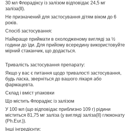
30 мл Флорадіксу із залізом відповідає 24,5 мг
заліза(ІІ).
Не призначений для застосування дітям віком до 6
років.
Спосіб застосування:
Найкраще приймати в охолодженому вигляді за ½
години до їди. Для прийому всередину використовуйте
мірний стаканчик, що додається.
Тривалість застосування препарату:
Якщо у вас є питання щодо тривалості застосування,
будь ласка, зверніться до вашого лікаря або
фармацевта.
Склад і вміст упаковки
Що містить Флорадікс із залізом
У 100 мл (що відповідає приблизно 109 г) рідини
міститься 81,75 мг заліза (у вигляді заліза(II) глюконату
(Ph.Eur.)).
Інші інгредієнти: