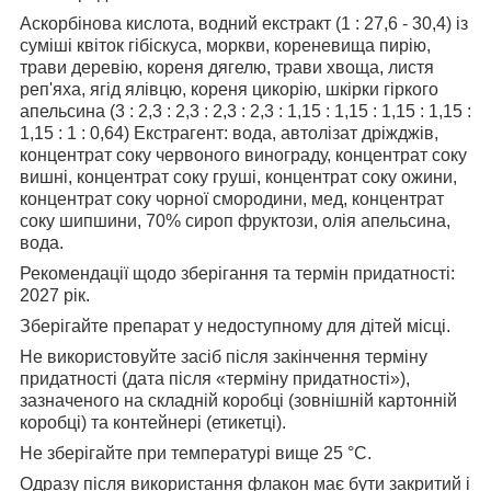
Аскорбінова кислота, водний екстракт (1 : 27,6 - 30,4) із
суміші квіток гібіскуса, моркви, кореневища пирію,
трави деревію, кореня дягелю, трави хвоща, листя
реп'яха, ягід ялівцю, кореня цикорію, шкірки гіркого
апельсина (3 : 2,3 : 2,3 : 2,3 : 2,3 : 1,15 : 1,15 : 1,15 : 1,15 :
1,15 : 1 : 0,64) Екстрагент: вода, автолізат дріжджів,
концентрат соку червоного винограду, концентрат соку
вишні, концентрат соку груші, концентрат соку ожини,
концентрат соку чорної смородини, мед, концентрат
соку шипшини, 70% сироп фруктози, олія апельсина,
вода.
Рекомендації щодо зберігання та термін придатності:
2027 рік.
Зберігайте препарат у недоступному для дітей місці.
Не використовуйте засіб після закінчення терміну
придатності (дата після «терміну придатності»),
зазначеного на складній коробці (зовнішній картонній
коробці) та контейнері (етикетці).
Не зберігайте при температурі вище 25 °C.
Одразу після використання флакон має бути закритий і