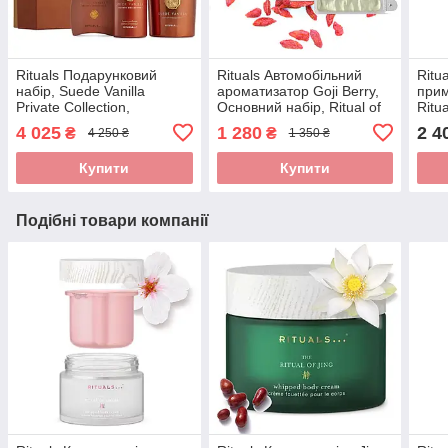
Rituals Подарунковий
Rituals Автомобільний
Ritu
набір, Suede Vanilla
ароматизатор Goji Berry,
прим
Private Collection,
Основний набір, Ritual of
Ritu
Виробництво-Нідерланди
Private Collection Goji
Frag
4 025
1 280
2 4
₴
₴
4 250 ₴
1 350 ₴
Berry Car Perfume,
Ніде
Нідерланди
Купити
Купити
Подібні товари компанії