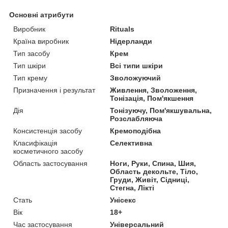
Основні атрибути
Виробник
Rituals
Країна виробник
Нідерланди
Тип засобу
Крем
Тип шкіри
Всі типи шкіри
Тип крему
Зволожуючий
Призначення і результат
Живлення, Зволоження,
Тонізація, Пом'якшення
Дія
Тонізуючу, Пом'якшувальна,
Розслабляюча
Консистенція засобу
Кремоподібна
Класифікація
Селективна
косметичного засобу
Область застосування
Ноги, Руки, Спина, Шия,
Область декольте, Тіло,
Груди, Живіт, Сідниці,
Стегна, Лікті
Стать
Унісекс
Вік
18+
Час застосування
Універсальний