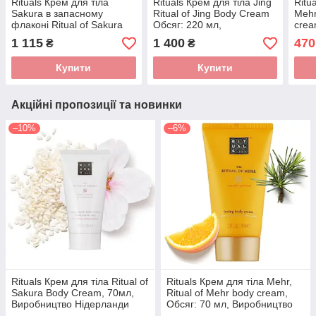
Rituals Крем для тіла
Rituals Крем для тіла Jing
Ritu
Sakura в запасному
Ritual of Jing Body Cream
Mehr
флаконі Ritual of Sakura
Обсяг: 220 мл,
crea
Refill Body Cream, Обсяг:
Виробництво Нідерланди
Виро
1 115
1 400
470
₴
₴
220мл, Виробництво
Нідерланди
Купити
Купити
Акційні пропозиції та новинки
–10%
–6%
Rituals Крем для тіла Ritual of
Rituals Крем для тіла Mehr,
Sakura Body Cream, 70мл,
Ritual of Mehr body cream,
Виробництво Нідерланди
Обсяг: 70 мл, Виробництво
Нідерланди