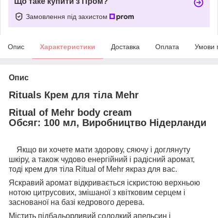
Що таке купити з Пром?
Замовлення під захистом
Опис
Характеристики
Доставка
Оплата
Умови 
Опис
Rituals Крем для тіла Mehr
Ritual of Mehr body cream
Обсяг: 100 мл, Виробництво Нідерланди
⠀ Якщо ви хочете мати здорову, сяючу і доглянуту
шкіру, а також чудово енергійний і радісний аромат,
тоді крем для тіла Ritual of Mehr якраз для вас.
Яскравий аромат відкривається іскристою верхньою
нотою цитрусових, змішаної з квітковим серцем і
заснованої на базі кедрового дерева.
Містить підбадьорливий солодкий апельсин і