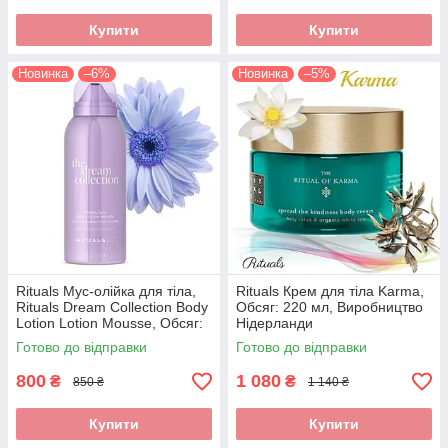
Купити
Купити
Новинка
–6%
Новинка
–5%
Rituals Мус-олійка для тіла,
Rituals Крем для тіла Karma,
Rituals Dream Collection Body
Обсяг: 220 мл, Виробництво
Lotion Lotion Mousse, Обсяг:
Нідерланди
150 мл, Виробництво
Готово до відправки
Готово до відправки
Нідерланди
800
1 080
₴
₴
850 ₴
1 140 ₴
Купити
Купити