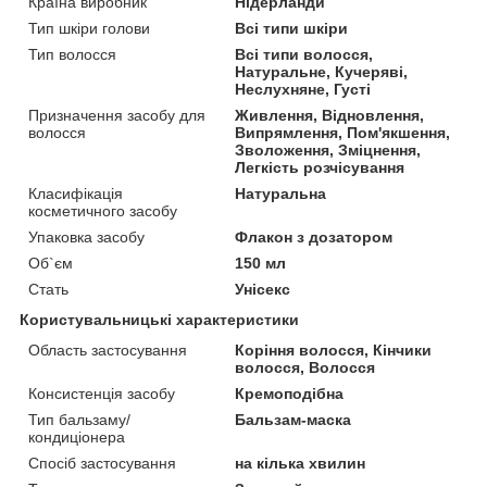
Країна виробник
Нідерланди
Тип шкіри голови
Всі типи шкіри
Тип волосся
Всі типи волосся,
Натуральне, Кучеряві,
Неслухняне, Густі
Призначення засобу для
Живлення, Відновлення,
волосся
Випрямлення, Пом'якшення,
Зволоження, Зміцнення,
Легкість розчісування
Класифікація
Натуральна
косметичного засобу
Упаковка засобу
Флакон з дозатором
Об`єм
150 мл
Стать
Унісекс
Користувальницькі характеристики
Область застосування
Коріння волосся, Кінчики
волосся, Волосся
Консистенція засобу
Кремоподібна
Тип бальзаму/
Бальзам-маска
кондиціонера
Спосіб застосування
на кілька хвилин