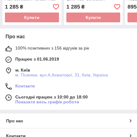
Mask, 200 мл, Нідерланди
Overnight Hair Mask
175м
1 285
1 285
895
₴
₴
Нідерланди
Нід
Купити
Купити
Про нас
100% позитивних з 156 відгуків за рік
Працює з 01.06.2019
м. Київ
м. Позняки. вул.А.Ахматової, 31, Київ, Україна
Контакти
Сьогодні працює з 10:00 до 18:00
Показати весь графік роботи
Про нас
Контакти