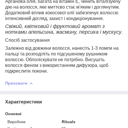
Арганова олія, багата на вітамін Е, чинить віталізуючу
дію на волосся, яке миттєво стає м'яким і доглянутим.
Додатковий вплив кокосової олії забезпечує волоссю
інтенсивний догляд, захист і кондиціонування.
Свіжий, квітковий і фруктовий аромат з
нотками апельсина, жасмину, персика і мускусу
.
Спосіб застосування
Залежно від довжини волосся, нанесіть 1-3 помпи на
пальці та розподіліть по підсушеному рушником
волоссю. Обполіскувати не потрібно. Висушіть
волосся феном з використанням дифузора, щоб
підкреслити локони.
Приховати
Характеристики
Основні
Виробник
Rituals