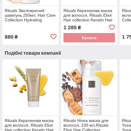
Rituals Зволожуючий
Rituals Кератинова маска
Ritu
шампунь 250мл, Hair Care
для волосся, Rituals Elixir
воло
Collection Hydrating
Hair collection Keratin Hair
Coll
Shampoo Нідерланди
Mask, 200 мл, Нідерланди
мл Н
1 285
₴
880
1 7
₴
Купити
Подібні товари компанії
Rituals Кератинова маска
Rituals Нічна маска для
Ritu
для волосся, Rituals Elixir
волосся, 100 мл,Rituals
Yoza
Hair collection Keratin Hair
Elixir Hair Collection
Yoza