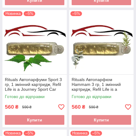
Купити
Купити
Новинка
–5%
–5%
Rituals Автопарфуми Sport 3
Rituals Автопарфюм
гр, 1 змінний картридж, Refil
Hammam 3 гр, 1 змінний
Life is a Journey Sport Car
картридж, Refil Life is a
Perfume, Нідерланди,
Journey Car Perfume,
Готово до відправки
Готово до відправки
Виробництво Нідерланди
560
560
₴
₴
590 ₴
590 ₴
Купити
Купити
Новинка
–5%
Новинка
–5%