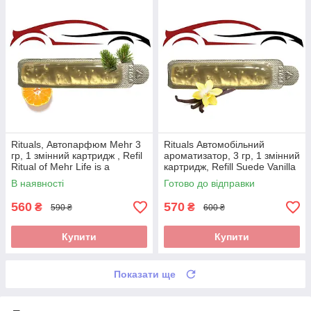
Rituals, Автопарфюм Mehr 3
Rituals Автомобільний
гр, 1 змінний картридж , Refil
ароматизатор, 3 гр, 1 змінний
Ritual of Mehr Life is a
картридж, Refill Suede Vanilla
Journey Car Perfume,
Car Perfume Private
В наявності
Готово до відправки
Нідерланди,
Collection, Нідерланди
560
570
₴
₴
590 ₴
600 ₴
Купити
Купити
Показати ще