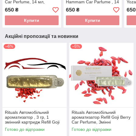
Car Perfume, 14 мл,
Hammam Car Parfume , 14
Yoza
Виробництво Нідерланди
мл, Виробництво
мл, 
650
650
650
₴
₴
Нідерланди
Нід
Купити
Купити
Акційні пропозиції та новинки
–6%
–5%
Rituals Автомобільний
Rituals Автомобільний
ароматизатор , 3 гр, 1
ароматизатор Refill Goji Berry
змінний картридж Refill Goji
Car Perfume, Змінні
Berry Car Perfume,
картриджі, Виробництво-
Готово до відправки
Готово до відправки
Нідерланди
Нідерланди