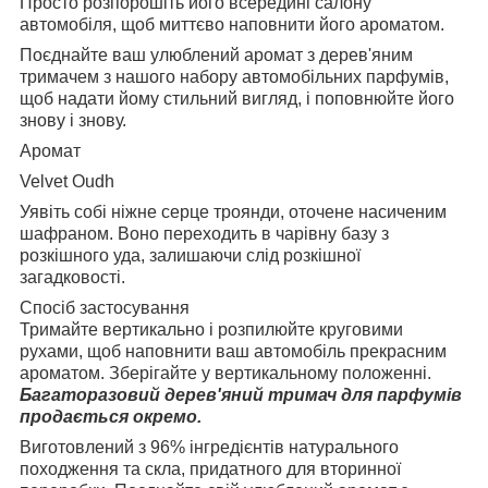
Просто розпорошіть його всередині салону
автомобіля, щоб миттєво наповнити його ароматом.
Поєднайте ваш улюблений аромат з дерев'яним
тримачем з нашого набору автомобільних парфумів,
щоб надати йому стильний вигляд, і поповнюйте його
знову і знову.
Аромат
Velvet Oudh
Уявіть собі ніжне серце троянди, оточене насиченим
шафраном. Воно переходить в чарівну базу з
розкішного уда, залишаючи слід розкішної
загадковості.
Спосіб застосування
Тримайте вертикально і розпилюйте круговими
рухами, щоб наповнити ваш автомобіль прекрасним
ароматом. Зберігайте у вертикальному положенні.
Багаторазовий дерев'яний тримач для парфумів
продається окремо.
Виготовлений з 96% інгредієнтів натурального
походження та скла, придатного для вторинної