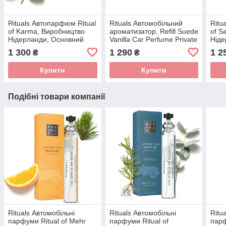
Rituals Автопарфюм Ritual
Rituals Автомобільний
Ritu
of Karma, Виробництво
ароматизатор, Refill Suede
of S
Нідерланди, Основний
Vanilla Car Perfume Private
Ніде
набір
Collection, Змінний
набі
1 300
1 290
1 2
₴
₴
картридж, Нідерланди
Купити
Купити
Подібні товари компанії
Rituals Автомобільні
Rituals Автомобільні
Ritu
парфуми Ritual of Mehr
парфуми Ritual of
парф