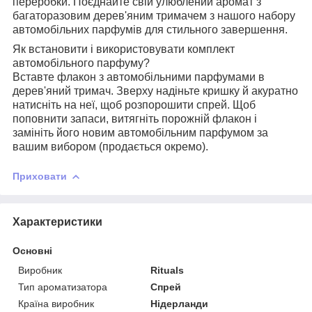
переробки. Поєднайте свій улюблений аромат з
багаторазовим дерев'яним тримачем з нашого набору
автомобільних парфумів для стильного завершення.
Як встановити і використовувати комплект
автомобільного парфуму?
Вставте флакон з автомобільними парфумами в
дерев'яний тримач. Зверху надіньте кришку й акуратно
натисніть на неї, щоб розпорошити спрей. Щоб
поповнити запаси, витягніть порожній флакон і
замініть його новим автомобільним парфумом за
вашим вибором (продається окремо).
Приховати
Характеристики
Основні
Виробник
Rituals
Тип ароматизатора
Спрей
Країна виробник
Нідерланди