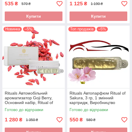
535
1 125
₴
₴
570 ₴
1 190 ₴
Купити
Купити
Новинка
–5%
Топ продажів
–5%
Rituals Автомобільний
Rituals Автопарфюм Ritual of
ароматизатор Goji Berry,
Sakura, 3 гр, 1 змінний
Основний набір, Ritual of
картридж, Виробництво
Private Collection Goji Berry
Нідерланди
Готово до відправки
Готово до відправки
Car Perfume, Нідерланди
1 280
550
₴
₴
1 350 ₴
580 ₴