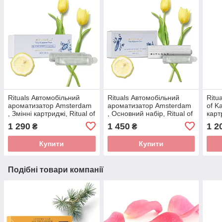
Rituals Автомобільний
Rituals Автомобільний
Ritu
ароматизатор Amsterdam
ароматизатор Amsterdam
of K
, Змінні картриджі, Ritual of
, Основний набір, Ritual of
карт
Private Collection
Private Collection
Виро
1 290
1 450
1 2
₴
₴
Amsterdam Car Perfume,
Amsterdam Car Perfume,
Нідерланди
Нідерланди
Купити
Купити
Подібні товари компанії