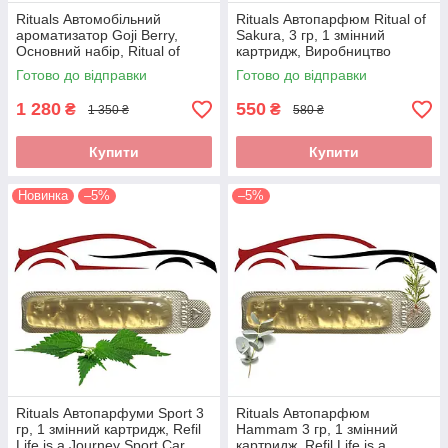
Rituals Автомобільний
Rituals Автопарфюм Ritual of
ароматизатор Goji Berry,
Sakura, 3 гр, 1 змінний
Основний набір, Ritual of
картридж, Виробництво
Private Collection Goji Berry
Нідерланди
Готово до відправки
Готово до відправки
Car Perfume, Нідерланди
1 280
550
₴
₴
1 350 ₴
580 ₴
Купити
Купити
Новинка
–5%
–5%
Rituals Автопарфуми Sport 3
Rituals Автопарфюм
гр, 1 змінний картридж, Refil
Hammam 3 гр, 1 змінний
Life is a Journey Sport Car
картридж, Refil Life is a