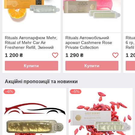
Rituals Автопарфюм Mehr,
Rituals Автомобільний
Ritu
Ritual of Mehr Car Air
аромат Cashmere Rose
6 гр
Freshener Refill, Змінний
Private Collection
Refil
картридж, Нідерланди,
Cashmere Rose Car Air
Car 
1 200
1 290
1 2
₴
₴
2шт 6 г
Freshener Refill Змінний
картридж Нідерланди
Купити
Купити
Акційні пропозиції та новинки
–6%
–5%