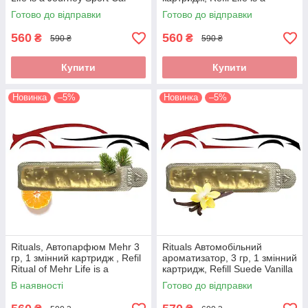
Perfume, Нідерланди,
Journey Car Perfume,
Готово до відправки
Готово до відправки
Виробництво Нідерланди
560
560
₴
₴
590 ₴
590 ₴
Купити
Купити
Новинка
–5%
Новинка
–5%
Rituals, Автопарфюм Mehr 3
Rituals Автомобільний
гр, 1 змінний картридж , Refil
ароматизатор, 3 гр, 1 змінний
Ritual of Mehr Life is a
картридж, Refill Suede Vanilla
Journey Car Perfume,
Car Perfume Private
В наявності
Готово до відправки
Нідерланди,
Collection, Нідерланди