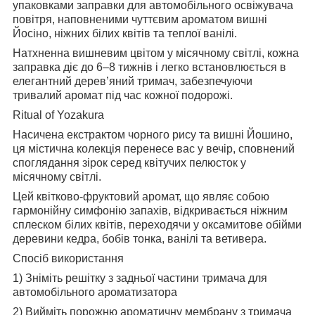
упаковками заправки для автомобільного освіжувача
повітря, наповненими чуттєвим ароматом вишні
Йосіно, ніжних білих квітів та теплої ванілі.
Натхненна вишневим цвітом у місячному світлі, кожна
заправка діє до 6–8 тижнів і легко встановлюється в
елегантний дерев’яний тримач, забезпечуючи
тривалий аромат під час кожної подорожі.
Ritual of Yozakura
Насичена екстрактом чорного рису та вишні Йошино,
ця містична колекція перенесе вас у вечір, сповнений
споглядання зірок серед квітучих пелюсток у
місячному світлі.
Цей квітково-фруктовий аромат, що являє собою
гармонійну симфонію запахів, відкривається ніжним
сплеском білих квітів, переходячи у оксамитове обійми
деревини кедра, бобів тонка, ванілі та ветивера.
Спосіб використання
1) Зніміть решітку з задньої частини тримача для
автомобільного ароматизатора
2) Вийміть порожню ароматичну мембрану з тримача