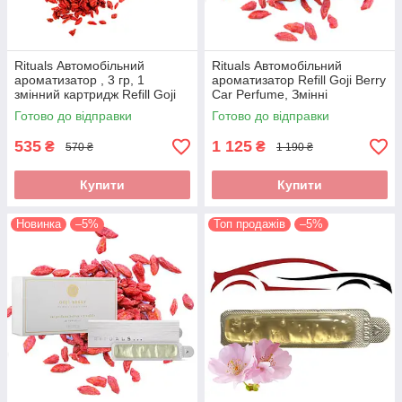
Rituals Автомобільний
Rituals Автомобільний
ароматизатор , 3 гр, 1
ароматизатор Refill Goji Berry
змінний картридж Refill Goji
Car Perfume, Змінні
Berry Car Perfume,
картриджі, Виробництво-
Готово до відправки
Готово до відправки
Нідерланди
Нідерланди
535
1 125
₴
₴
570 ₴
1 190 ₴
Купити
Купити
Новинка
–5%
Топ продажів
–5%