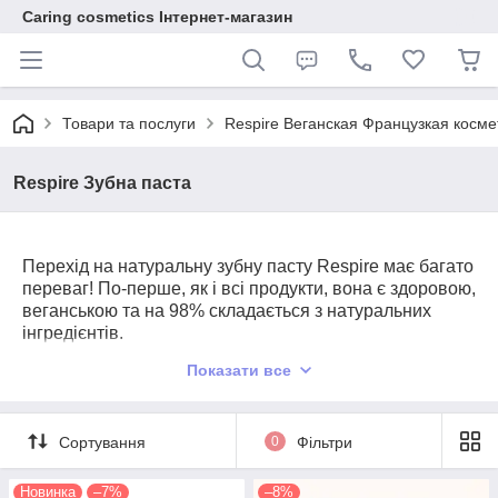
Caring cosmetics Інтернет-магазин
Товари та послуги
Respire Веганская Французкая косме
Respire Зубна паста
Перехід на натуральну зубну пасту Respire має багато
переваг! По-перше, як і всі продукти, вона є здоровою,
веганською та на 98% складається з натуральних
інгредієнтів.
Зубна паста - це продукт, який частково потрапляє в
Показати все
наш організм. Тому дуже важливо обирати екологічно
чисті формули. Наші формули не містять
суперечливих інгредієнтів (таких як триклозан або
Сортування
0
Фільтри
діоксид титану). Що стосується ефективності та
чуттєвості, це завжди є пріоритетом для Respire!
Новинка
–7%
–8%