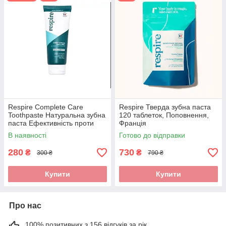
Через вміст фтору наша зубна паста підходить лише
для дітей віком від 7 років (як і всі зубні пасти, що
містять 1450 ppm фтору). За погодженням з нашим
токсикологом, наша зубна паста не протипоказана
вагітним та/або жінкам, які годують груддю.
Тюбик, придатний для вторинної переробки, без
вторинної упаковки, також виготовляється у Франції.
Тож ви можете бути впевнені, що користуєтеся
продуктом, який корисний для вашого здоров'я і не
шкодить навколишньому середовищу.
Respire Complete Care
Respire Тверда зубна паста
Toothpaste Натуральна зубна
120 таблеток, Поповнення,
паста Ефективність проти
Франція
нальоту, 70 мл, Франція
В наявності
Готово до відправки
280
730
₴
₴
300 ₴
790 ₴
Купити
Купити
Про нас
100% позитивних з 156 відгуків за рік