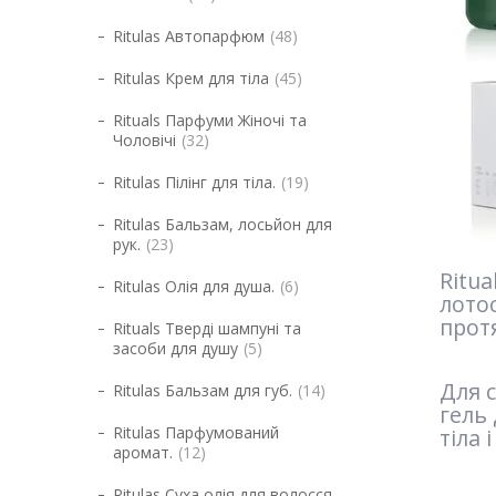
Ritulas Автопарфюм
48
Ritulas Крем для тіла
45
Rituals Парфуми Жіночі та
Чоловічі
32
Ritulas Пілінг для тіла.
19
Ritulas Бальзам, лосьйон для
рук.
23
Ritua
Ritulas Олія для душа.
6
лото
протя
Rituals Тверді шампуні та
засоби для душу
5
Для 
Ritulas Бальзам для губ.
14
гель
Ritulas Парфумований
тіла 
аромат.
12
Ritulas Суха олія для волосся