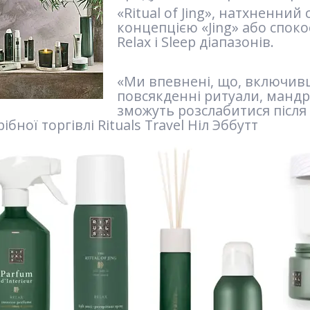
«Ritual of Jing», натхненний
концепцією «Jing» або споко
Relax і Sleep діапазонів.
«Ми впевнені, що, включивши 
повсякденні ритуали, мандрі
зможуть розслабитися після 
ібної торгівлі Rituals Travel Ніл Эббутт