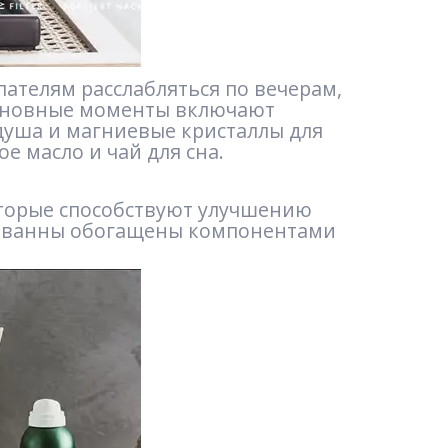
пателям расслабляться по вечерам,
 Основные моменты включают
душа и магниевые кристаллы для
е масло и чай для сна.
оторые способствуют улучшению
ля ванны обогащены компонентами