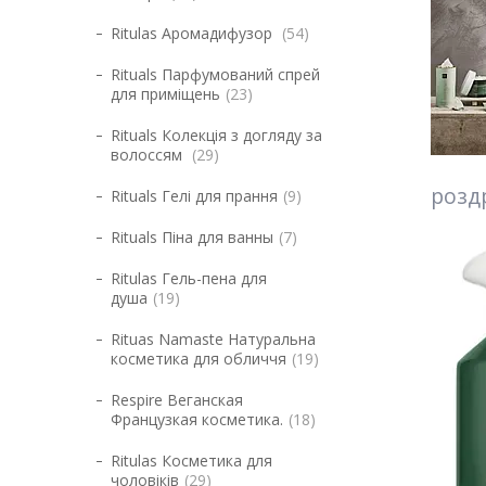
Ritulas Аромадифузор
54
Rituals Парфумований спрей
для приміщень
23
Rituals Колекція з догляду за
волоссям
29
роздр
Rituals Гелі для прання
9
Rituals Піна для ванны
7
Ritulas Гель-пена для
душа
19
Rituas Namaste Натуральна
косметика для обличчя
19
Respire Веганская
Французкая косметика.
18
Ritulas Косметика для
чоловіків
29