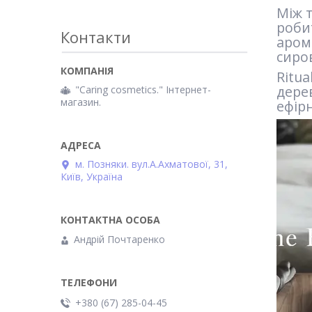
Між 
роби
Контакти
аром
сиро
Ritua
дере
"Caring cosmetics." Інтернет-
магазин.
ефірн
м. Позняки. вул.А.Ахматової, 31,
Київ, Україна
Андрій Почтаренко
+380 (67) 285-04-45