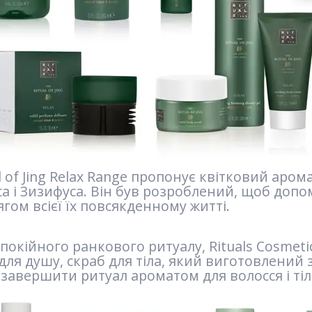
l of Jing Relax Range пропонує квітковий аро
са і Зизифуса. Він був розроблений, щоб допо
гом всієї їх повсякденному житті.
спокійного ранкового ритуалу, Rituals Cosme
 для душу, скраб для тіла, який виготовлений
і завершити ритуал ароматом для волосся і тіл