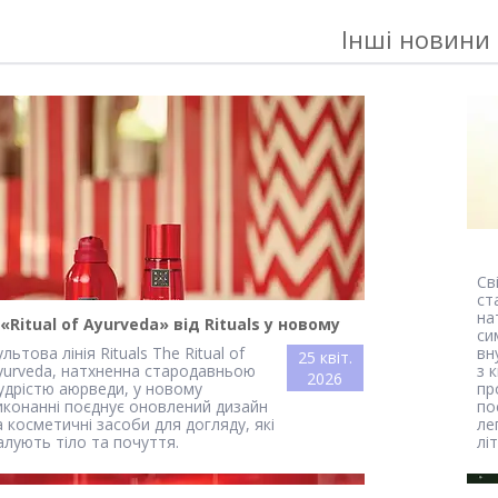
Інші новини
Св
ст
на
«Ritual of Ayurveda» від Rituals у новому
си
виконанні
льтова лінія Rituals The Ritual of
вн
25 квіт.
yurveda, натхненна стародавньою
з 
2026
удрістю аюрведи, у новому
пр
иконанні поєднує оновлений дизайн
по
а косметичні засоби для догляду, які
ле
алують тіло та почуття.
лі