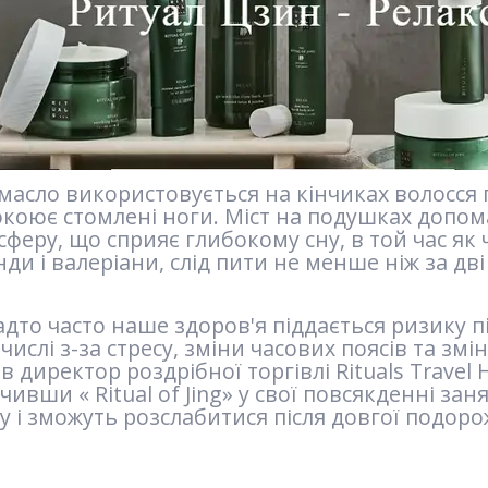
масло використовується на кінчиках волосся п
окоює стомлені ноги. Міст на подушках допо
феру, що сприяє глибокому сну, в той час як 
ди і валеріани, слід пити не менше ніж за дві
дто часто наше здоров'я піддається ризику пі
числі з-за стресу, зміни часових поясів та з
в директор роздрібної торгівлі Rituals Travel 
ивши « Ritual of Jing» у свої повсякденні за
у і зможуть розслабитися після довгої подоро