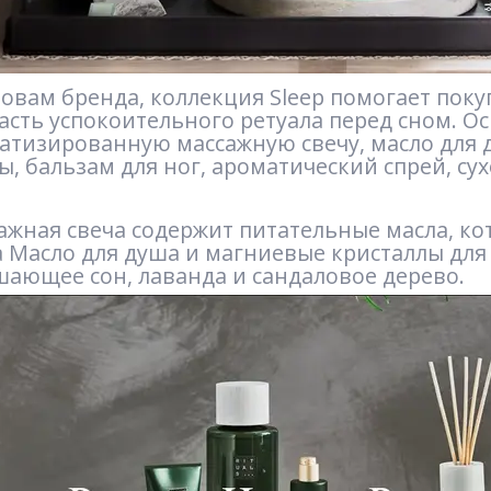
ловам бренда, коллекция Sleep помогает поку
часть успокоительного ретуала перед сном.
атизированную массажную свечу, масло для 
, бальзам для ног, ароматический спрей, сухо
ажная свеча содержит питательные масла, к
 а Масло для душа и магниевые кристаллы д
шающее сон, лаванда и сандаловое дерево.