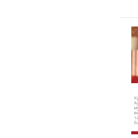
Ку
A
м
в
т
б