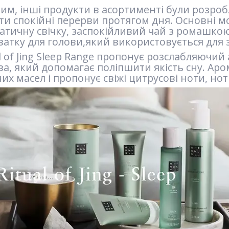
тим, інші продукти в асортименті були розроб
ти спокійні перерви протягом дня. Основні 
атичну свічку, заспокійливий чай з ромашкою 
ватку для голови,який використовується для з
l of Jing Sleep Range пропонує розслабляючий
ва, який допомагає поліпшити якість сну. Ар
их масел і пропонує свіжі цитрусові ноти, нот