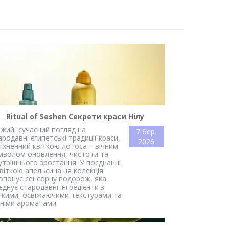
Ritual of Seshen Секрети краси Нілу
іжий, сучасний погляд на
7 бер.
ародавні єгипетські традиції краси,
2026
тхненний квіткою лотоса – вічним
мволом оновлення, чистоти та
утрішнього зростання. У поєднанні
квіткою апельсина ця колекція
опонує сенсорну подорож, яка
єднує стародавні інгредієнти з
гкими, освіжаючими текстурами та
тніми ароматами.