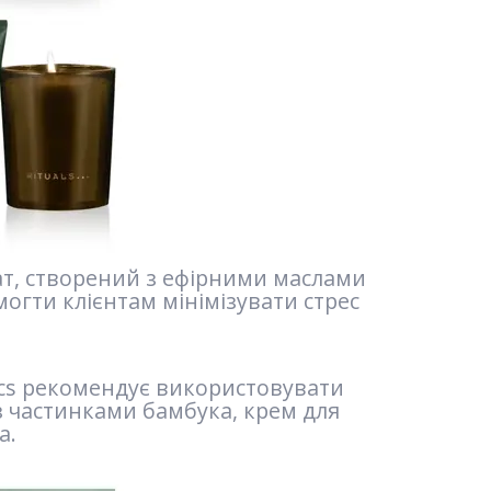
мат, створений з ефірними маслами
могти клієнтам мінімізувати стрес
tics рекомендує використовувати
 з частинками бамбука, крем для
а.