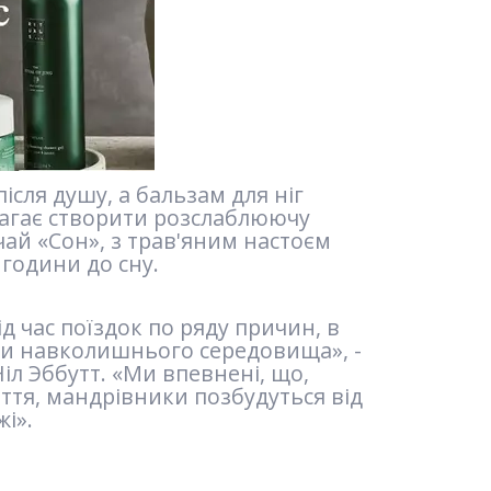
ісля душу, а бальзам для ніг
магає створити розслаблюючу
чай «Сон», з трав'яним настоєм
 години до сну.
д час поїздок по ряду причин, в
міни навколишнього середовища», -
Ніл Эббутт. «Ми впевнені, що,
няття, мандрівники позбудуться від
жі».