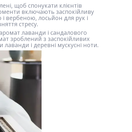
лені, щоб спонукати клієнтів
моменти включають заспокійливу
і вербеною, лосьйон для рук і
няття стресу.
 аромат лаванди і сандалового
омат зроблений з заспокійливих
и лаванди і деревні мускусні ноти.