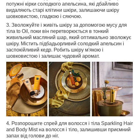
потужні кірки солодкого апельсина, які дбайливо
видаляють старі клітини шкіри, залишаючи шкіру
шовковистою, гладкою і сяючою.
3. Зволожуйте і живіть шкіру за допомогою мусу для
тіла to Oil, поки він перетворюється в тонкий
живильний масляний шар, який оптимально зволожує
шкіру. Містить підбадьорливий солодкий апельсин і
заспокійливий кедр. Робить шкіру м'якою і
шовковистою і залишає чудовий аромат.
4. Розпорошите спрей для волосся і тіла Sparkling Hair
and Body Mist на волосся і тіло, залишивши приємний
запах від голови до ніг.