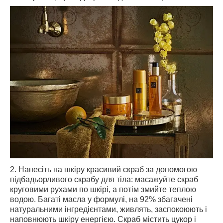
2. Нанесіть на шкіру красивий скраб за допомогою
підбадьорливого скрабу для тіла: масажуйте скраб
круговими рухами по шкірі, а потім змийте теплою
водою. Багаті масла у формулі, на 92% збагачені
натуральними інгредієнтами, живлять, заспокоюють і
наповнюють шкіру енергією. Скраб містить цукор і