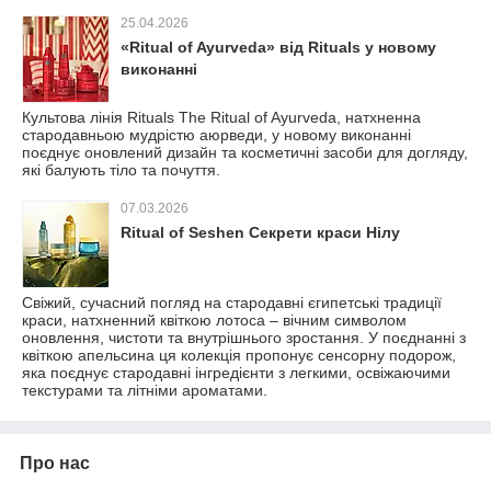
25.04.2026
«Ritual of Ayurveda» від Rituals у новому
виконанні
Культова лінія Rituals The Ritual of Ayurveda, натхненна
стародавньою мудрістю аюрведи, у новому виконанні
поєднує оновлений дизайн та косметичні засоби для догляду,
які балують тіло та почуття.
07.03.2026
Ritual of Seshen Секрети краси Нілу
Свіжий, сучасний погляд на стародавні єгипетські традиції
краси, натхненний квіткою лотоса – вічним символом
оновлення, чистоти та внутрішнього зростання. У поєднанні з
квіткою апельсина ця колекція пропонує сенсорну подорож,
яка поєднує стародавні інгредієнти з легкими, освіжаючими
текстурами та літніми ароматами.
Про нас